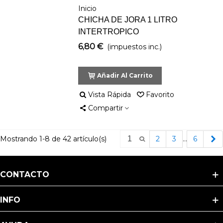
Inicio
CHICHA DE JORA 1 LITRO
INTERTROPICO
6,80 €
(impuestos inc.)
Añadir Al Carrito
Vista Rápida
Favorito
Compartir
S
Mostrando 1-8 de 42 artículo(s)
2
3
…
6
CONTACTO
INFO