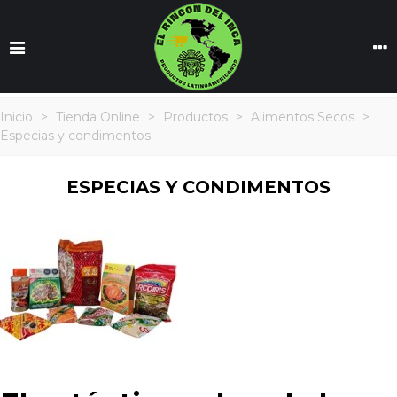
Inicio
>
Tienda Online
>
Productos
>
Alimentos Secos
>
Especias y condimentos
ESPECIAS Y CONDIMENTOS