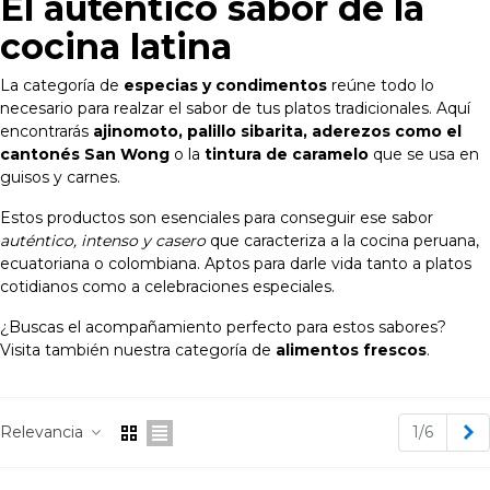
El auténtico sabor de la
cocina latina
La categoría de
especias y condimentos
reúne todo lo
necesario para realzar el sabor de tus platos tradicionales. Aquí
encontrarás
ajinomoto, palillo sibarita, aderezos como el
cantonés San Wong
o la
tintura de caramelo
que se usa en
guisos y carnes.
Estos productos son esenciales para conseguir ese sabor
auténtico, intenso y casero
que caracteriza a la cocina peruana,
ecuatoriana o colombiana. Aptos para darle vida tanto a platos
cotidianos como a celebraciones especiales.
¿Buscas el acompañamiento perfecto para estos sabores?
Visita también nuestra categoría de
alimentos frescos
.
Lee mas
S
Relevancia
1/6