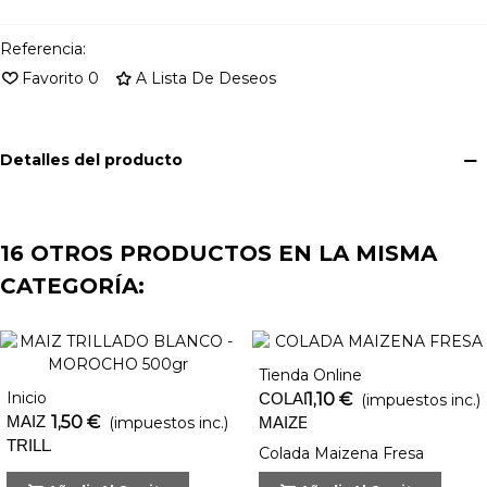
Referencia:
Favorito
0
A Lista De Deseos
Detalles del producto
16 OTROS PRODUCTOS EN LA MISMA
CATEGORÍA:
Tienda Online
Inicio
COLADA
1,10 €
(impuestos inc.)
MAIZ
1,50 €
(impuestos inc.)
MAIZENA
TRILLADO
FRESA
Colada Maizena Fresa
BLANCO