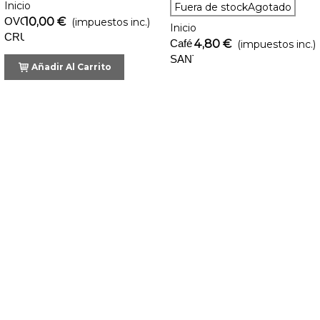
Inicio
Fuera de stockAgotado
OVOMALTINE
10,00 €
(impuestos inc.)
Inicio
CRUNCHY
Café
4,80 €
(impuestos inc.)
CREAM
SANTO
Añadir Al Carrito
DOMINGO
226G