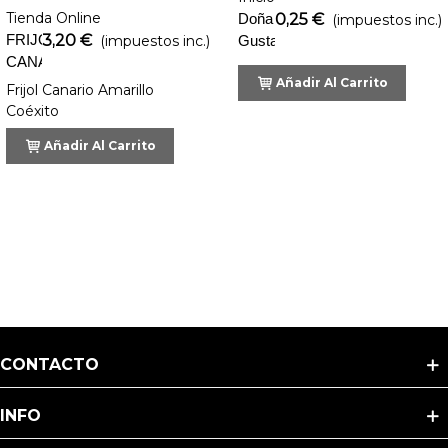
Tienda Online
Doña
0,25 €
(impuestos inc.)
FRIJOL
3,20 €
(impuestos inc.)
Gusta
CANARIO
Tocino
AMARILLO
Añadir Al Carrito
Frijol Canario Amarillo
Coéxito
Coéxito
Añadir Al Carrito
CONTACTO
INFO