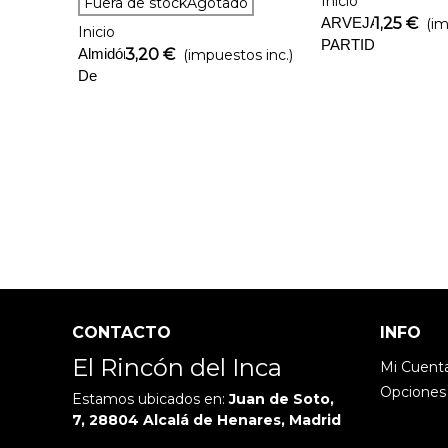
Inicio
Favorito
Añadir Al Carrito
Fuera de stockAgotado
ARVEJA
1,25 €
(im
Inicio
PARTIDA
Almidón
3,20 €
(impuestos inc.)
500GR
De
PLEBEYO
Mandioca
PRODUSUR
CONTACTO
INFO
El Rincón del Inca
Mi Cuent
Opciones
Estamos ubicados en:
Juan de Soto,
7, 28804 Alcalá de Henares, Madrid