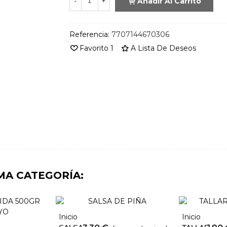
Añadir Al Carrito
-
+
Referencia:
7707144670306
Favorito
1
A Lista De Deseos
MA CATEGORÍA:
Inicio
Inicio
Añadir Al Carrito
Añadir Al Ca