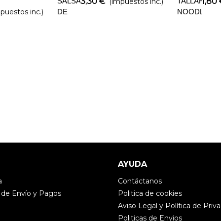
SALSA
3,30 €
TALLARINE
1,80
(impuestos inc.)
puestos inc.)
DE
NOODLE
PIÑA
AYUDA
a
Contáctanos
 de Envío y Pagos
Politica de cookies
Aviso Legal y Política de Priv
Politicas de Envios