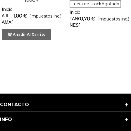
Fuera de stockAgotado
Inicio
Inicio
AJI
1,00 €
(impuestos inc.)
TANGO
0,70 €
(impuestos inc.)
AMARILLO
NESTLE
SECO
Añadir Al Carrito
100GR
CONTACTO
INFO