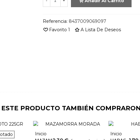
Añadir Al Carrito
-
+
Referencia:
8437009069097
Favorito
1
A Lista De Deseos
N ESTE PRODUCTO TAMBIÉN COMPRARON
Inicio
Inicio
Añadir Al Carrito
Añadir Al Car
gotado