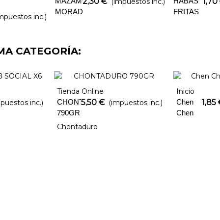
MAZAMORRA
2,30 €
HABAS
1,70
(impuestos inc.)
MORADA
FRITAS
mpuestos inc.)
MA CATEGORÍA:
Tienda Online
Inicio
Añadir Al Carrito
Añadir Al Ca
CHONTADURO
5,50 €
Chen
1,85
puestos inc.)
(impuestos inc.)
790GR
Chen
Don
Chontaduro
Rodrigo