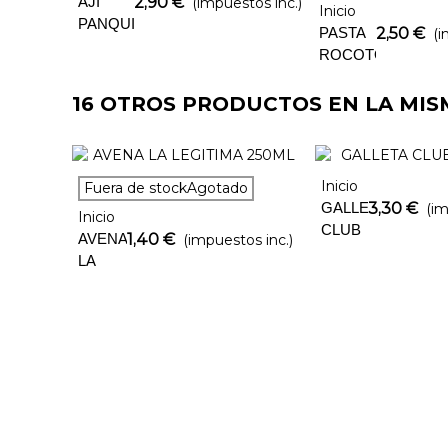
AJI
2,90 €
(impuestos inc.)
Inicio
PANQUITASIBARITA
PASTA
2,50 €
(i
ROCOTO
225GR
16 OTROS PRODUCTOS EN LA MIS
Inicio
Favorito
Añadir Al Carrito
Fuera de stockAgotado
GALLETA
3,30 €
(im
Inicio
CLUB
AVENA
1,40 €
(impuestos inc.)
SOCIAL
LA
X6
LEGITIMA
250ML