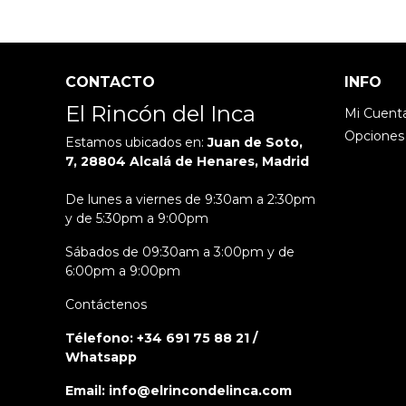
CONTACTO
INFO
El Rincón del Inca
Mi Cuent
Opciones
Estamos ubicados en:
Juan de Soto,
7, 28804 Alcalá de Henares, Madrid
De lunes a viernes de 9:30am a 2:30pm
y de 5:30pm a 9:00pm
Sábados de 09:30am a 3:00pm y de
6:00pm a 9:00pm
Contáctenos
Télefono: +34 691 75 88 21 /
Whatsapp
Email: info@elrincondelinca.com